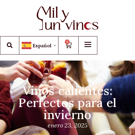
0
Español
▼
Vinos calientes:
Perfectos para el
invierno
enero 23, 2025