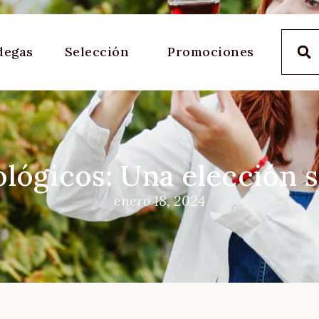
degas
Selección
Promociones
ológicos: Una elección s
enero 18, 2024