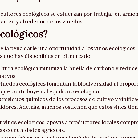
ticultores ecológicos se esfuerzan por trabajar en armon
ad en y alrededor de los viñedos.
ecológicos?
 la pena darle una oportunidad a los vinos ecológicos
os que hay disponibles en el mercado.
ultura ecológica minimiza la huella de carbono y reduce
ocivos.
 viñedos ecológicos fomentan la biodiversidad al propor
 que contribuyen al equilibrio ecológico.
os residuos químicos de los procesos de cultivo y vinific
idores. Además, muchos sostienen que estos vinos tiene
gir vinos ecológicos, apoyas a productores locales compr
las comunidades agrícolas.
inos ecológicos es una forma tangible de mostrar preoc