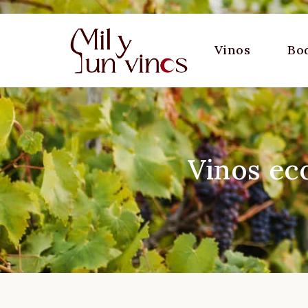
Vinos
Bo
Vinos ec