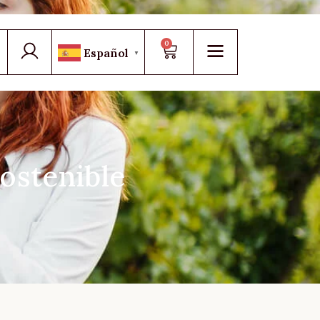
0
Español
▼
ostenible