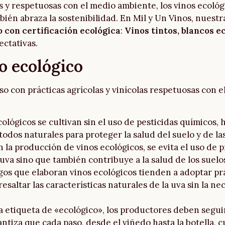
s y respetuosas con el medio ambiente, los vinos ecol
mbién abraza la sostenibilidad. En Mil y Un Vinos, nuestr
o con certificación ecológica
:
Vinos tintos,
blancos e
ectativas.
o ecológico
o con prácticas agrícolas y vinícolas respetuosas con 
cológicos se cultivan sin el uso de pesticidas químicos, h
todos naturales para proteger la salud del suelo y de las
En la producción de vinos ecológicos, se evita el uso de
 uva sino que también contribuye a la salud de los suelos
gos que elaboran vinos ecológicos tienden a adoptar prá
saltar las características naturales de la uva sin la ne
 la etiqueta de «ecológico», los productores deben segu
ntiza que cada paso, desde el viñedo hasta la botella, 