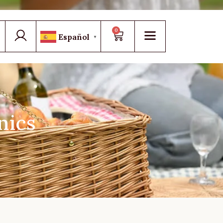
0
Español
▼
nics