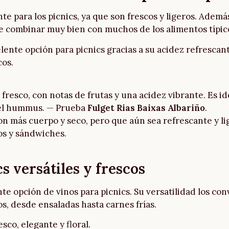
te para los picnics, ya que son frescos y ligeros. Ade
 de combinar muy bien con muchos de los alimentos típic
ente opción para picnics gracias a su acidez refrescante
cos.
 fresco, con notas de frutas y una acidez vibrante. Es i
mo el hummus. — Prueba
Fulget Rias Baixas Albariño
.
on más cuerpo y seco, pero que aún sea refrescante y li
os y sándwiches.
s versátiles y frescos
e opción de vinos para picnics. Su versatilidad los con
, desde ensaladas hasta carnes frías.
esco, elegante y floral.