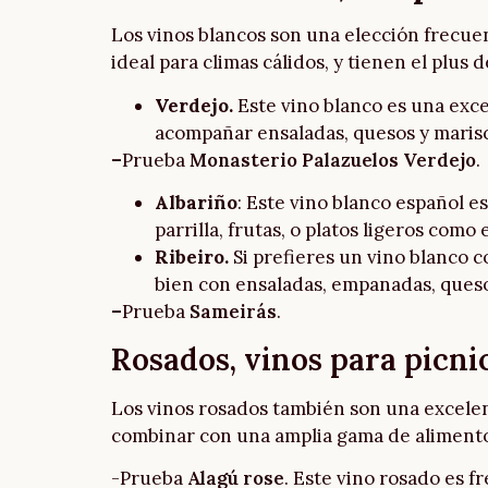
Los vinos blancos son una elección frecuen
ideal para climas cálidos, y tienen el plus
Verdejo.
Este vino blanco es una excel
acompañar ensaladas, quesos y maris
–
Prueba
Monasterio Palazuelos Verdejo
.
Albariño
: Este vino blanco español es
parrilla, frutas, o platos ligeros co
Ribeiro.
Si prefieres un vino blanco c
bien con ensaladas, empanadas, ques
–
Prueba
Sameirás
.
Rosados, vinos para picnic
Los vinos rosados también son una excelent
combinar con una amplia gama de alimentos
-Prueba
Alagú rose
. Este vino rosado es fr