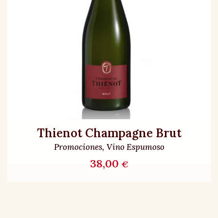
Thienot Champagne Brut
Promociones
Vino Espumoso
38,00
€
O
AÑADIR AL CARRIT