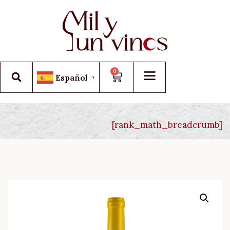
0
Español
▼
[rank_math_breadcrumb]