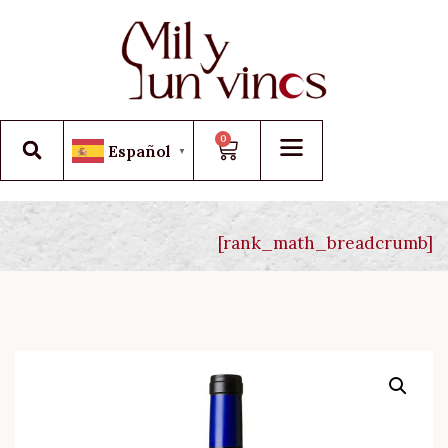
0
Español
▼
[rank_math_breadcrumb]