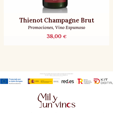
Thienot Champagne Brut
Promociones
Vino Espumoso
38,00
€
O
AÑADIR AL CARRIT