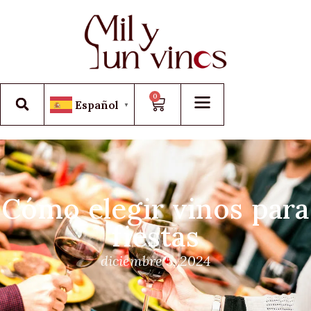
0
Español
▼
Cómo elegir vinos para
fiestas
diciembre 5, 2024