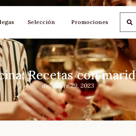
degas
Selección
Promociones
cina: Recetas con marid
diciembre 29, 2023