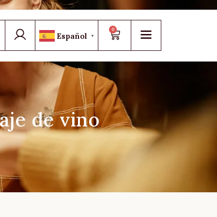
0
Español
▼
aje de vino